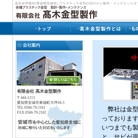
高木金型製作(愛知県安城市) プラスチック金型の設計から製作・メンテナンス
有限会社 高木金型製作
〒444-1213
愛知県安城市東端町大坪64-3
TEL.0566-79-2161
弊社は金型
FAX.0566-79-2162
っておりま
いつまでも
と、サビが